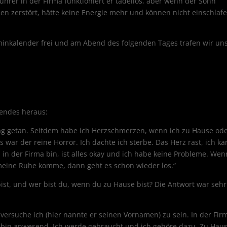
ührer in der Firma funktioniert er tadellos, aber wenn der Sohn
 zerstört, hätte keine Energie mehr und können nicht einschlafe
nkalender frei und am Abend des folgenden Tages trafen wir un
gendes heraus:
lag getan. Seitdem habe ich Herzschmerzen, wenn ich zu Hause od
s war der reine Horror. Ich dachte ich sterbe. Das Herz rast, ich k
 in der Firma bin, ist alles okay und ich habe keine Probleme. Wen
eine Ruhe komme, dann geht es schon wieder los.“
bist, und wer bist du, wenn du zu Hause bist? Die Antwort war sehr
 versuche ich (hier nannte er seinen Vornamen) zu sein. In der Fir
h bin anwesend. Ich werde gebraucht und ich gehöre dazu. Zu Hau