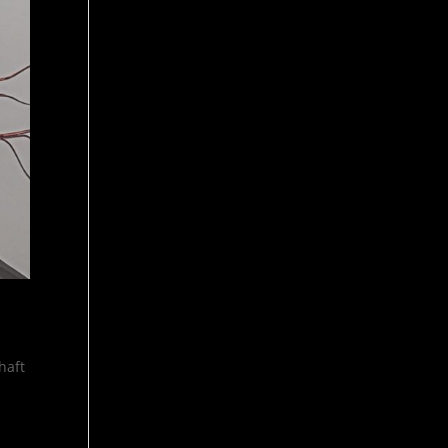
haft
n