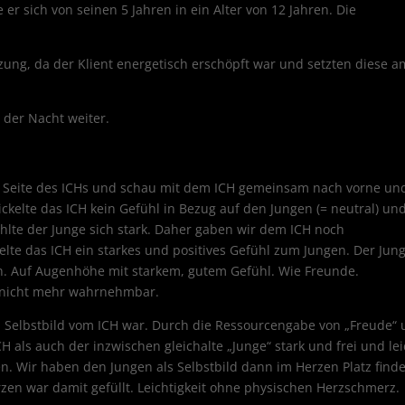
er sich von seinen 5 Jahren in ein Alter von 12 Jahren. Die
tzung, da der Klient energetisch erschöpft war und setzten diese a
 der Nacht weiter.
n Seite des ICHs und schau mit dem ICH gemeinsam nach vorne un
ickelte das ICH kein Gefühl in Bezug auf den Jungen (= neutral) un
hlte der Junge sich stark. Daher gaben wir dem ICH noch
lte das ICH ein starkes und positives Gefühl zum Jungen. Der Jun
en. Auf Augenhöhe mit starkem, gutem Gefühl. Wie Freunde.
 nicht mehr wahrnehmbar.
ein Selbstbild vom ICH war. Durch die Ressourcengabe von „Freude“
H als auch der inzwischen gleichalte „Junge“ stark und frei und lei
n. Wir haben den Jungen als Selbstbild dann im Herzen Platz find
zen war damit gefüllt. Leichtigkeit ohne physischen Herzschmerz.