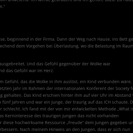
n.“
reise, beginnend in der Firma. Dann der Weg nach Hause, ins Bett g
rechend dem Vorgehen bei Überlastung, wo die Belastung im Raum
 ausgebreitet. Und das Gefühl gegenüber der Wolke war
und das Gefühl war im Herz.
em Gefühl, das die Wolke in ihm auslöst, ein Kind verbunden wäre,
letzten Jahr im Rahmen der internationalen Konferent der Society f
g gehalten. Das Kind erschien hinter ihm auf vier Uhr im Abstand
 fünf Jahren und war ein Junge, der traurig auf das ICH schaute. 
hr schlecht. Ich fand mit der von mir entwickelten Methode „What i
das Kerninteresse des traurigen Jungen das nicht vorhanden
wir diese hochwirksame Ressource „Freude“ dem Jungen gegeben u
 verbessern. Nach meinem Hinweis an den Jungen, dass er sich nun