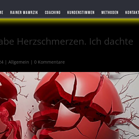
ME
RAINER WAWRZIK
COACHING
KUNDENSTIMMEN
METHODEN
KONTAK
habe Herzschmerzen. Ich dachte
24
|
Allgemein
|
0 Kommentare