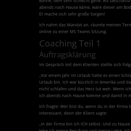
könne, dem sehr schlecht gehe. Als Geschäftsf
abends nach Hause käme, wäre dieser am Boden
Er mache sich sehr große Sorgen!
Ich nahm das Mandat an, räumte meinen Termi
online zu einer MS Teams Sitzung.
Coaching Teil 1
Auftragsklärung
Im Gespräch mit dem Klienten stellte sich Fol
„Vor einem Jahr im Urlaub hatte es einen Sch
Urlaub bin. Ich war kürzlich in Amerika und da
nicht schlafen und das Herz tut weh. Wenn ich
ich abends nach Hause komme und damit in m
Ich fragte: Wer bist du, wenn du in der Firma 
interessant, denn der Klient sagte:
„In der Firma bin ich ICH selbst. Und zu Hause
lebe ich meine Berufung und meine Liebe. Ic