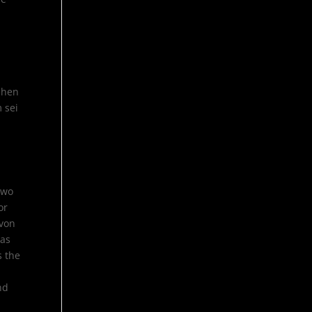
ehen
 sei
 wo
or
 von
Das
s the
nd